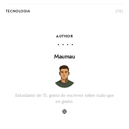
TECNOLOGIA
(70)
AUTHOR
Maumau
Estudante de TI, gosto de escrever sobre tudo que
eu gosto.