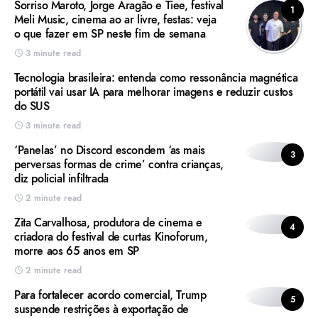
Sorriso Maroto, Jorge Aragão e Tiee, festival
1
Meli Music, cinema ao ar livre, festas: veja
o que fazer em SP neste fim de semana
3 minute read
Tecnologia brasileira: entenda como ressonância magnética
portátil vai usar IA para melhorar imagens e reduzir custos
do SUS
3 minute read
‘Panelas’ no Discord escondem ‘as mais
3
perversas formas de crime’ contra crianças,
diz policial infiltrada
2 minute read
Zita Carvalhosa, produtora de cinema e
4
criadora do festival de curtas Kinoforum,
morre aos 65 anos em SP
2 minute read
Para fortalecer acordo comercial, Trump
5
suspende restrições à exportação de