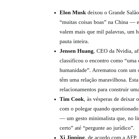
Elon Musk
deixou o Grande Salão 
“muitas coisas boas” na China — e
valem mais que mil palavras, um h
pauta inteira.
Jensen Huang
, CEO da Nvidia, af
classificou o encontro como “uma d
humanidade”. Arrematou com um ot
têm uma relação maravilhosa. Esta
relacionamentos para construir uma
Tim Cook
, às vésperas de deixar 
com o polegar quando questionado 
— um gesto minimalista que, no lin
certo” até “pergunte ao jurídico”.
Xi Jinping
, de acordo com a AFP,