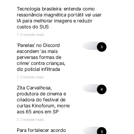
Tecnologia brasileira: entenda como
ressonância magnética portátil vai usar
IA para melhorar imagens e reduzir
custos do SUS
3 minute read
‘Panelas’ no Discord
3
escondem ‘as mais
perversas formas de
crime’ contra crianças,
diz policial infiltrada
2 minute read
Zita Carvalhosa,
4
produtora de cinema e
criadora do festival de
curtas Kinoforum, morre
aos 65 anos em SP
2 minute read
Para fortalecer acordo
5