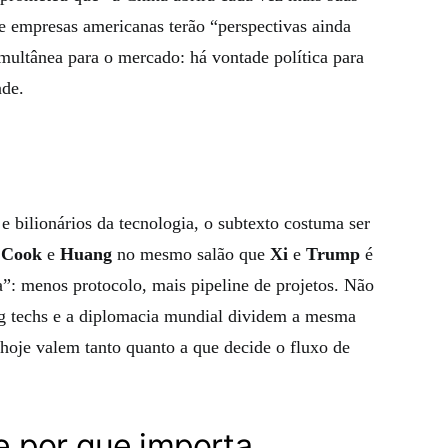
e empresas americanas terão “perspectivas ainda
multânea para o mercado: há vontade política para
ade.
 bilionários da tecnologia, o subtexto costuma ser
,
Cook
e
Huang
no mesmo salão que
Xi
e
Trump
é
”: menos protocolo, mais pipeline de projetos. Não
 big techs e a diplomacia mundial dividem a mesma
je valem tanto quanto a que decide o fluxo de
 por que importa