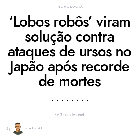
TECNOLOGIA
‘Lobos robôs’ viram
solução contra
ataques de ursos no
Japão após recorde
de mortes
3 minute read
By
MAUMAU