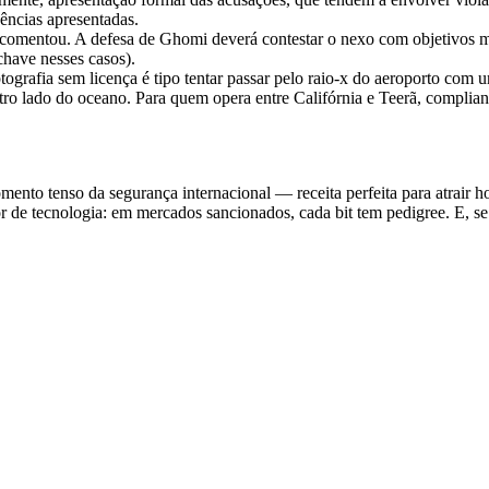
ências apresentadas.
omentou. A defesa de Ghomi deverá contestar o nexo com objetivos mili
chave nesses casos).
ptografia sem licença é tipo tentar passar pelo raio-x do aeroporto co
ro lado do oceano. Para quem opera entre Califórnia e Teerã, complianc
ento tenso da segurança internacional — receita perfeita para atrair 
or de tecnologia: em mercados sancionados, cada bit tem pedigree. E, se 