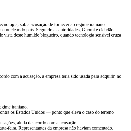
cnologia, sob a acusação de fornecer ao regime iraniano
ma nuclear do país. Segundo as autoridades, Ghomi é cidadão
 vista deste humilde blogueiro, quando tecnologia sensível cruza
rdo com a acusação, a empresa teria sido usada para adquirir, no
egime iraniano.
 contra os Estados Unidos — ponto que eleva o caso do terreno
ransações, ainda de acordo com a acusação.
uarta-feira. Representantes da empresa não haviam comentado.