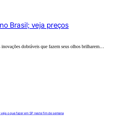
no Brasil; veja preços
 inovações dobráveis que fazem seus olhos brilharem…
s: veja o que fazer em SP neste fim de semana