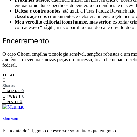
enquadramentos específicos dependerão da denúncia e das evid
Defesa e contrapontos:
até aqui, a Faraz Pardaz Rayaneh não c
classificação dos equipamentos e debater a intenção (elemento-
Meu veredito editorial (com humor, mas sério):
exportar cri
com adesivo “frágil”, mas o barulho quando cai é ouvido do out
Encerramento
O caso Ghomi empilha tecnologia sensível, sanções robustas e um mom
audiência e eventuais novas peças do processo, fica a lição para o set
federal.
TOTAL
0
Shares
0
SHARE
0
TWEET
0
PIN IT
Maumau
Estudante de TI, gosto de escrever sobre tudo que eu gosto.