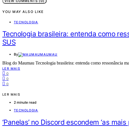
VIEW COMMENTS (0)
YOU MAY ALSO LIKE
TECNOLOGIA
Tecnologia brasileira: entenda como res
SUS
By
MAUMAU
Blog do Maumau Tecnologia brasileira: entenda como ressonância mag
LER MAIS
0
0
0
LER MAIS
2 minute read
TECNOLOGIA
‘Panelas’ no Discord escondem ‘as mais pe