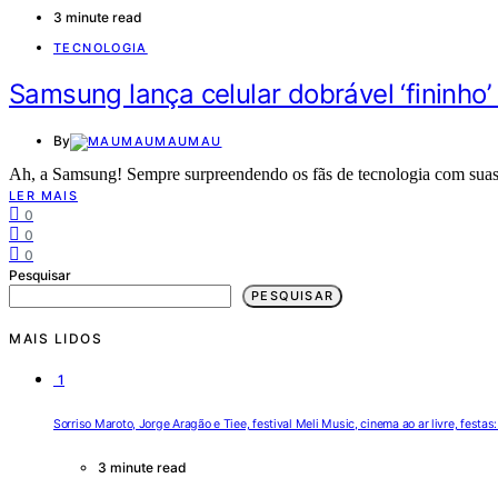
3 minute read
TECNOLOGIA
Samsung lança celular dobrável ‘fininho’ 
By
MAUMAU
Ah, a Samsung! Sempre surpreendendo os fãs de tecnologia com suas
LER MAIS
0
0
0
Pesquisar
PESQUISAR
MAIS LIDOS
1
Sorriso Maroto, Jorge Aragão e Tiee, festival Meli Music, cinema ao ar livre, festa
3 minute read