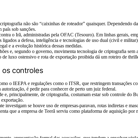
riptografia não são “caixinhas de roteador” quaisquer. Dependendo da 
 país sob sanções.
tra o Irã, administradas pela OFAC (Tesouro). Em linhas gerais, emp
 ligados a defesa, inteligência e tecnologias de uso dual (civil e militar
egal e a evolução histórica dessas medidas.
 e, segundo o governo, movimenta tecnologia de criptografia sem a d
e luxo ostensivo e rota de exportação proibida dá um roteiro de thrill
 os controles
o o IEEPA e regulações como o ITSR, que restringem transações com o
m autorização, é pedir para conhecer de perto um juiz federal.
de e, principalmente, de criptografia, costumam estar sob controle do 
e exportação.
te investigam se houve uso de empresas-paravan, rotas indiretas e ma
stenta que a empresa de Teerã serviu como plataforma de aquisição por
lmente, apresentação formal das acusações, que tendem a envolver viol