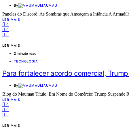
By
MAUMAU
Panelas do Discord: As Sombras que Ameaçam a Infância A Armadil
LER MAIS
0
0
0
LER MAIS
2 minute read
TECNOLOGIA
Para fortalecer acordo comercial, Trump
By
MAUMAU
Blog do Maumau Título: Em Nome do Comércio: Trump Suspende Res
LER MAIS
0
0
0
LER MAIS