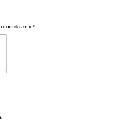
ão marcados com
*
r.