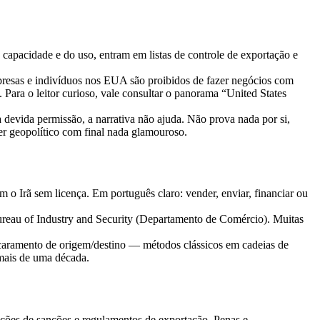
capacidade e do uso, entram em listas de controle de exportação e
resas e indivíduos nos EUA são proibidos de fazer negócios com
). Para o leitor curioso, vale consultar o panorama “United States
evida permissão, a narrativa não ajuda. Não prova nada por si,
er geopolítico com final nada glamouroso.
 Irã sem licença. Em português claro: vender, enviar, financiar ou
Bureau of Industry and Security (Departamento de Comércio). Muitas
scaramento de origem/destino — métodos clássicos em cadeias de
 mais de uma década.
ações de sanções e regulamentos de exportação. Penas e