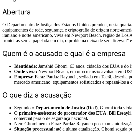
Abertura
O Departamento de Justiça dos Estados Unidos prendeu, nesta quarta-
equipamentos de rede, segurança e criptografia de origem norte-ame
iraniano e norte-americano, vivia em Newport Beach, região de Los A
fronteiras sem a papelada em dia, o problema deixa de ser “firewall” e
Quem é o acusado e qual é a empresa
Identidade:
Jamshid Ghomi, 63 anos, cidadão dos EUA e do I
Onde vivia:
Newport Beach, em uma mansão avaliada em US$ 3
Empresa:
Faraz Pardaz Rayaneh, sediada em Teerã, descrita p
mercado americano, equipamentos sofisticados e repassá-los a cl
O que diz a acusação
Segundo o
Departamento de Justiça (DoJ)
, Ghomi teria vio
O
primeiro-assistente do procurador dos EUA, Bill Essayli
comercial para o de segurança nacional.
Nem Ghomi nem a Faraz Pardaz Rayaneh possuíam autorização
Situação processual:
até a última atualização, Ghomi seguia p