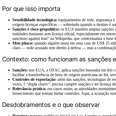
Por que isso importa
Sensibilidade tecnológica:
equipamentos de rede, segurança e c
exigem licenças específicas — sobretudo quando o destino é um
Sanções e risco geopolítico:
os EUA mantêm amplas sanções con
entidades iranianas sem licença oficial, especialmente em setores
sanctions against Iran” na Wikipedia, que contextualiza a base l
Meu pitaco:
quando alguém mora em uma casa de US$ 35 milhões
claro — todo acusado tem direito à defesa — mas a combinação d
Contexto: como funcionam as sanções e
Sanções:
nos EUA, a OFAC aplica sanções baseadas em leis com
facilitar a transferência de bens de origem americana ao Irã, se
Controles de exportação:
além das sanções, tecnologias de re
vezes, é “dupla chave”: precisa cumprir sanções e ter licença d
Relevância prática:
em casos assim, as autoridades normalmen
fornecimento que tentam burlar controles. Aqui, a acusação su
Desdobramentos e o que observar
Próximos passos:
audiência inicial em Los Angeles e, possive