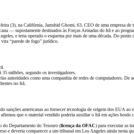
feira (3), na Califórnia, Jamshid Ghomi, 63, CEO de uma empresa de te
ricana — supostamente destinados às Forças Armadas do Irã e ao progra
ngeles, e teria operado o esquema por mais de uma década. Do ponto de
 vira “parede de fogo” jurídico.
rã.
5 milhões, segundo os investigadores.
elas autoridades como uma companhia de redes de computadores. De aco
ientes no Irã.
lado sanções americanas ao fornecer tecnologia de origem dos EUA ao r
, afirmou que o material vendido poderia auxiliar o Irã em ações hostis
 do Departamento do Tesouro (
licença da OFAC
) para executar as t
reso e deveria comparecer a um tribunal em Los Angeles ainda nesta q